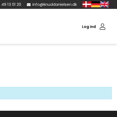
 49 13 01 20
info@knuddanielsen.dk
Log ind