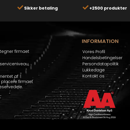
Sikker betaling
+2500 produkter
INFORMATION
etegner firmaet
Vores Profil
Handelsbetingelser
serviceniveau,
Persondatapolitik
Lukkedage
Kontakt os
mentet af
at placere firmaet
eservedele.