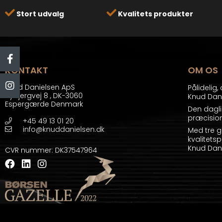
Stort udvalg
Kvalitets produkter
KONTAKT
OM OS
Knud Danielsen ApS
Pålidelig
Bybjergvej 8
,
DK-3060
Knud Dani
Espergærde Denmark
Den dagli
præcision
+45 49 13 01 20
info@knuddanielsen.dk
Med tre g
kvalitetsp
Knud Dani
CVR nummer
:
DK37547964