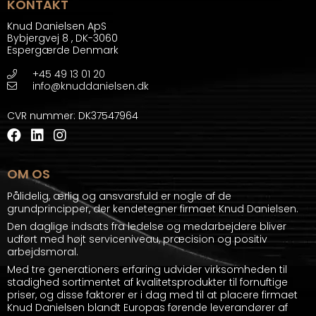
KONTAKT
Knud Danielsen ApS
Bybjergvej 8
,
DK-3060
Espergærde Denmark
+45 49 13 01 20
info@knuddanielsen.dk
CVR nummer
:
DK37547964
OM OS
Pålidelig, ærlig og ansvarsfuld er nogle af de
grundprincipper, der kendetegner firmaet Knud Danielsen.
Den daglige indsats fra ledelse og medarbejdere bliver
udført med højt serviceniveau, præcision og positiv
arbejdsmoral.
Med tre generationers erfaring udvider virksomheden til
stadighed sortimentet af kvalitetsprodukter til fornuftige
priser, og disse faktorer er i dag med til at placere firmaet
Knud Danielsen blandt Europas førende leverandører af