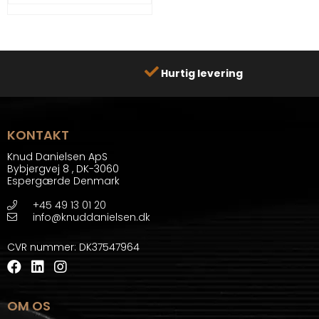
Hurtig levering
KONTAKT
Knud Danielsen ApS
Bybjergvej 8
,
DK-3060
Espergærde Denmark
+45 49 13 01 20
info@knuddanielsen.dk
CVR nummer
:
DK37547964
OM OS