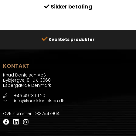
Sikker betaling
Kvalitets produkter
KONTAKT
Knud Danielsen ApS
Bybjergvej 8
,
DK-3060
Espergærde Denmark
+45 49 13 01 20
info@knuddanielsen.dk
CVR nummer
:
DK37547964