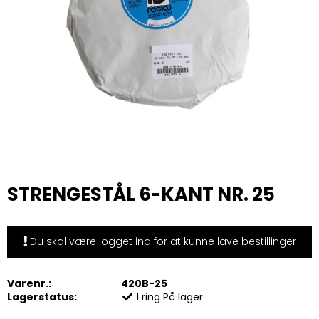
STRENGESTÅL 6-KANT NR. 25
Du skal være logget ind for at kunne lave bestillinger
Varenr.:
420B-25
Lagerstatus:
1
ring
På lager