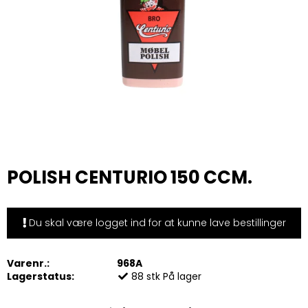
POLISH CENTURIO 150 CCM.
Du skal være logget ind for at kunne lave bestillinger
Varenr.:
968A
Lagerstatus:
88
stk
På lager