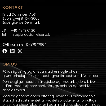
KONTAKT
Knud Danielsen ApS
Bybjergvej 8
,
DK-3060
Espergærde Denmark
+45 49 13 01 20
info@knuddanielsen.dk
CVR nummer
:
DK37547964
OM OS
Pålidelig, ærlig og ansvarsfuld er nogle af de
grundprincipper, der kendetegner firmaet Knud Danielsen.
Den daglige indsats fra ledelse og medarbejdere bliver
udført med højt serviceniveau, præcision og positiv
arbejdsmoral.
Med tre generationers erfaring udvider virksomheden til
stadighed sortimentet af kvalitetsprodukter til fornuftige
priser, og disse faktorer er i dag med til at placere firmaet