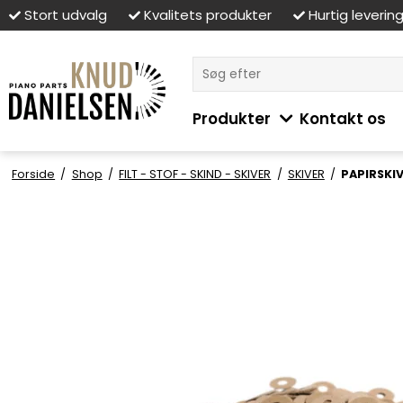
Stort udvalg
Kvalitets produkter
Hurtig leverin
Produkter
Kontakt os
Forside
/
Shop
/
FILT - STOF - SKIND - SKIVER
/
SKIVER
/
PAPIRSKI