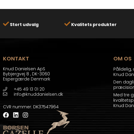
Stort udvalg
Kvalitets produkter
KONTAKT
OM OS
Knud Danielsen ApS
Pålidelig
Bybjergvej 8
,
DK-3060
Knud Dani
Espergærde Denmark
Den dagli
præcision
+45 49 13 01 20
info@knuddanielsen.dk
Med tre g
kvalitetsp
Knud Dani
CVR nummer
:
DK37547964