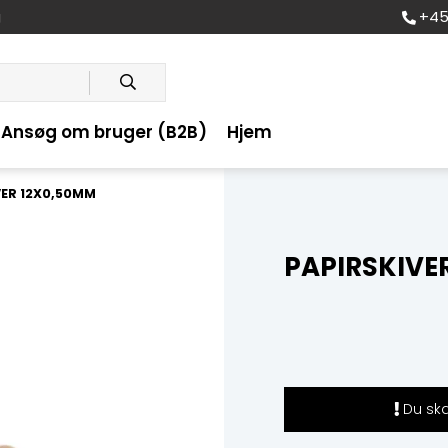
+45
g
Ansøg om bruger (B2B)
Hjem
VER 12X0,50MM
PAPIRSKIVE
Du skal