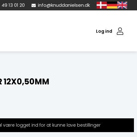
 49 13 01 20
info@knuddanielsen.dk
Log ind
R 12X0,50MM
 være logget ind for at kunne lave bestillinger