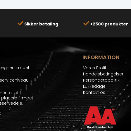
Sikker betaling
+2500 produkter
INFORMATION
etegner firmaet
Vores Profil
Handelsbetingelser
serviceniveau,
Persondatapolitik
Lukkedage
Kontakt os
mentet af
at placere firmaet
eservedele.