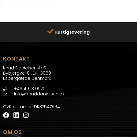
Hurtig levering
KONTAKT
Knud Danielsen ApS
Bybjergvej 8
,
DK-3060
Espergærde Denmark
+45 49 13 01 20
info@knuddanielsen.dk
CVR nummer
:
DK37547964
OM OS