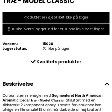
TRÆ - MODEL CLASSIC
Produktet er i øjeblikket ikke på lager
Du skal være logget ind for at kunne lave bestillinger
Varenr.:
18020
Lagerstatus:
Ikke på lager
Kvalitets produkter
Beskrivelse
Carbon stemmenøgle med
Segmenteret N
orth American
, afsluttet med en
Aromatic Cedar
træ - Model Classic
slidstærkt 2 komponent epoxy. Træets farvenuance kan
afvige en lille smule! Et unikt håndarbejde af høj kvalitet!