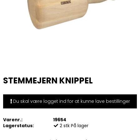
STEMMEJERN KNIPPEL
Du skal være logget ind for at kunne lave bestillinger
Varenr.:
19654
Lagerstatus:
2
stk
På lager