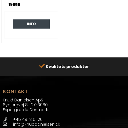
19656
INFO
Kvalitets produkter
KONTAKT
Knud Danielsen ApS
Bybjergvej 8
,
DK-3060
Espergærde Denmark
+45 49 13 01 20
info@knuddanielsen.dk