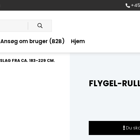
+45
g
Ansøg om bruger (B2B)
Hjem
SLAG FRA CA. 183-229 CM.
FLYGEL-RULL
Du skal