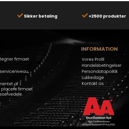
Sikker betaling
+2500 produkter
INFORMATION
etegner firmaet
Vores Profil
Handelsbetingelser
serviceniveau,
Persondatapolitik
Lukkedage
Kontakt os
mentet af
at placere firmaet
eservedele.