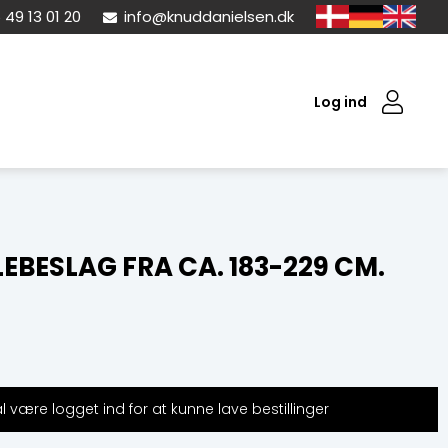
 49 13 01 20
info@knuddanielsen.dk
Log ind
EBESLAG FRA CA. 183-229 CM.
 være logget ind for at kunne lave bestillinger