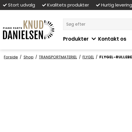
Stort udvalg
Kvalitets produkter
Hurtig leverin
Produkter
Kontakt os
Forside
/
Shop
/
TRANSPORTMATERIEL
/
FLYGEL
/
FLYGEL-RULLEBE