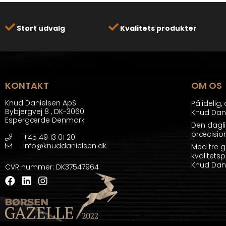
Stort udvalg
Kvalitets produkter
KONTAKT
OM OS
Knud Danielsen ApS
Pålidelig
Bybjergvej 8
,
DK-3060
Knud Dani
Espergærde Denmark
Den dagli
præcision
+45 49 13 01 20
info@knuddanielsen.dk
Med tre g
kvalitetsp
Knud Dani
CVR nummer
:
DK37547964