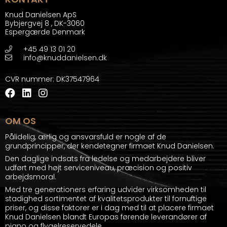
Knud Danielsen ApS
Bybjergvej 8
,
DK-3060
Espergærde Denmark
+45 49 13 01 20
info@knuddanielsen.dk
CVR nummer
:
DK37547964
OM OS
Pålidelig, ærlig og ansvarsfuld er nogle af de
grundprincipper, der kendetegner firmaet Knud Danielsen.
Den daglige indsats fra ledelse og medarbejdere bliver
udført med højt serviceniveau, præcision og positiv
arbejdsmoral.
Med tre generationers erfaring udvider virksomheden til
stadighed sortimentet af kvalitetsprodukter til fornuftige
priser, og disse faktorer er i dag med til at placere firmaet
Knud Danielsen blandt Europas førende leverandører af
piano og flygelreservedele.