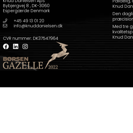
Knud Danielsen ApS
Pålidelig
Bybjergvej 8
,
DK-3060
Knud Dani
Espergærde Denmark
Den dagli
præcision
+45 49 13 01 20
info@knuddanielsen.dk
Med tre g
kvalitetsp
Knud Dani
CVR nummer
:
DK37547964