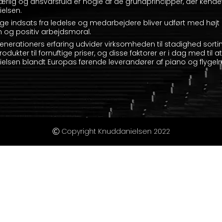
, ærlig og ansvarsfuld er nogle af de grundprincipper, der kend
elsen.
ge indsats fra ledelse og medarbejdere bliver udført med højt 
 og positiv arbejdsmoral.
enerationers erfaring udvider virksomheden til stadighed sorti
rodukter til fornuftige priser, og disse faktorer er i dag med til 
elsen blandt Europas førende leverandører af piano og flygelr
Copyright Knuddanielsen 2022