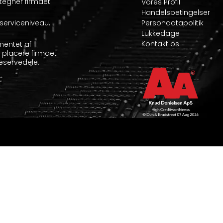
etegner firmaet
Vores Profil
Handelsbetingelser
serviceniveau,
Persondatapolitik
Lukkedage
Kontakt os
mentet af
at placere firmaet
eservedele.