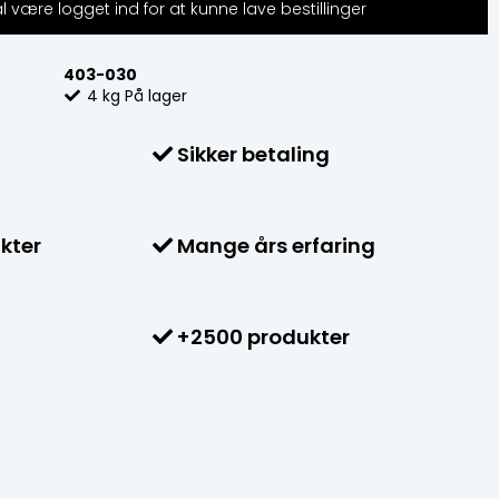
 være logget ind for at kunne lave bestillinger
403-030
4
kg
På lager
Sikker betaling
kter
Mange års erfaring
+2500 produkter