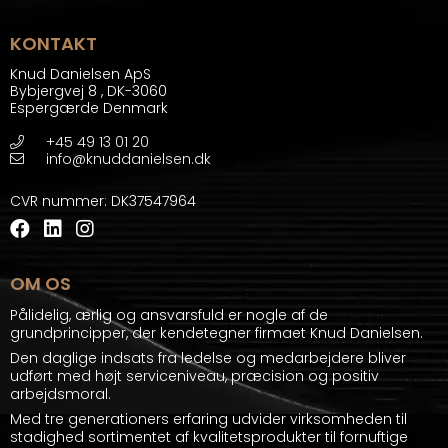
KONTAKT
Knud Danielsen ApS
Bybjergvej 8
,
DK-3060
Espergærde Denmark
+45 49 13 01 20
info@knuddanielsen.dk
CVR nummer
:
DK37547964
OM OS
Pålidelig, ærlig og ansvarsfuld er nogle af de
grundprincipper, der kendetegner firmaet Knud Danielsen.
Den daglige indsats fra ledelse og medarbejdere bliver
udført med højt serviceniveau, præcision og positiv
arbejdsmoral.
Med tre generationers erfaring udvider virksomheden til
stadighed sortimentet af kvalitetsprodukter til fornuftige