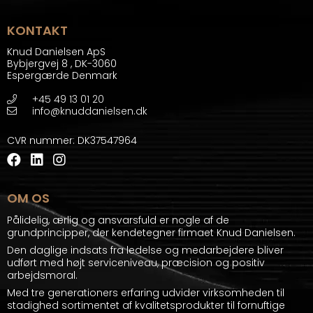
KONTAKT
Knud Danielsen ApS
Bybjergvej 8
,
DK-3060
Espergærde Denmark
+45 49 13 01 20
info@knuddanielsen.dk
CVR nummer
:
DK37547964
OM OS
Pålidelig, ærlig og ansvarsfuld er nogle af de
grundprincipper, der kendetegner firmaet Knud Danielsen.
Den daglige indsats fra ledelse og medarbejdere bliver
udført med højt serviceniveau, præcision og positiv
arbejdsmoral.
Med tre generationers erfaring udvider virksomheden til
stadighed sortimentet af kvalitetsprodukter til fornuftige